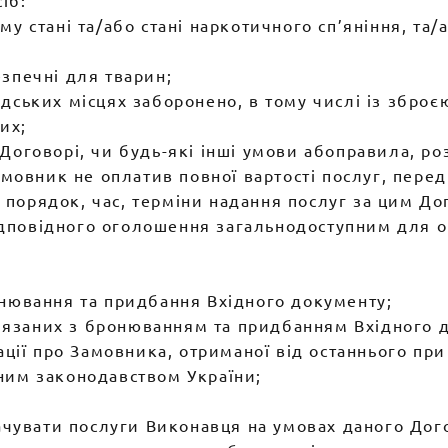
іб:
у стані та/або стані наркотичного сп’яніння, та/
зпечні для тварин;
адських місцях заборонено, в тому числі із збро
их;
оговорі, чи будь-які інші умови абоправила, розм
Замовник не оплатив повної вартості послуг, пер
 в порядок, час, терміни надання послуг за цим 
повідного оголошення загальнодоступним для ог
онювання та придбання Вхідного документу;
ов’язаних з бронюванням та придбанням Вхідного 
ації про Замовника, отриманої від останнього при
ним законодавством України;
лачувати послуги Виконавця на умовах даного Дог