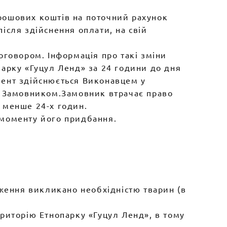
рошових коштів на поточний рахунок
ісля здійснення оплати, на свій
оговором. Інформація про такі зміни
арку «Гуцул Ленд» за 24 години до дня
мент здійснюється Виконавцем у
у Замовником.Замовник втрачає право
 менше 24-х годин.
 моменту його придбання.
еження викликано необхідністю тварин (в
риторію Етнопарку «Гуцул Ленд», в тому