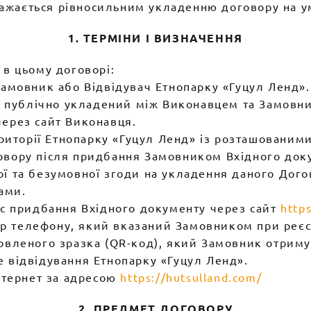
ажається рівносильним укладенню договору на ум
1. ТЕРМІНИ І ВИЗНАЧЕННЯ
 в цьому договорі:
Замовник або Відвідувач Етнопарку «Гуцул Ленд».
ір, публічно укладений між Виконавцем та Замов
через сайт Виконавця.
ериторії Етнопарку «Гуцул Ленд» із розташованими
овору після придбання Замовником Вхідного док
ї та безумовної згоди на укладення даного Догов
ами.
ес придбання Вхідного документу через сайт
http
 телефону, який вказаний Замовником при реєст
новленого зразка (QR-код), який Замовник отриму
е відвідування Етнопарку «Гуцул Ленд».
Інтернет за адресою
https://hutsulland.com/
2. ПРЕДМЕТ ДОГОВОРУ