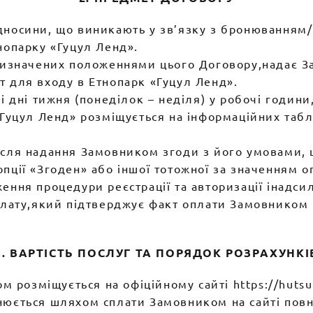
ідносини, що виникають у зв’язку з бронювання
нопарку «Гуцул Ленд».
 визначених положеннями цього Договору,надає З
т для входу в Етнопарк «Гуцул Ленд».
і дні тижня (понеділок – неділя) у робочі годин
«Гуцул Ленд» розміщується на інформаційних табл
сля надання Замовником згоди з його умовами, щ
пції «Згоден» або іншої тотожної за значенням о
ження процедури реєстрації та авторизації інадс
оплату,який підтверджує факт оплати Замовником
3. ВАРТІСТЬ ПОСЛУГ ТА ПОРЯДОК РОЗРАХУНКІ
ом розміщується на офіційному сайті https://hutsu
нюється шляхом сплати Замовником на сайті повно