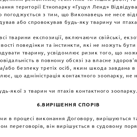
вання території Етнопарку «Гуцул Ленд» Відвідув
 погоджується з тим, що Виконавець не несе відп
дував або спровокував будь-яку тварину чи птаха 
сі тварини експозиції, включаючи свійські, екзот
вості поведінки та інстинкти, які не можуть бути
одувати тварину, усвідомлює ризик того, що мож
овідальність в повному обсязі за власне здоров’я
а/або безпеку третіх осіб, яким шкода завдана в 
лює, що адміністрація контактного зоопарку, не н
удь-якої з тварин чи птахів контактного зоопарку
6.ВИРІШЕННЯ СПОРІВ
нами в процесі виконання Договору, вирішуються 
ом переговорів, він вирішується в судовому поря