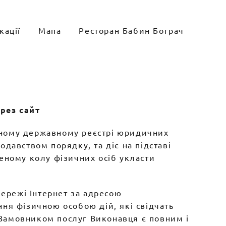
кації
Мапа
Ресторан Бабин Бограч
рез сайт
иному державному реєстрі юридичних
давством порядку, та діє на підставі
еному колу фізичних осіб укласти
мережі Інтернет за адресою
ння фізичною особою дій, які свідчать
а Замовником послуг Виконавця є повним і