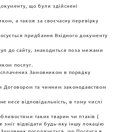
 документу, що були здійснені
ком, а також за своєчасну перевірку
тосується придбання Вхідного документу
туп до сайту, знаходиться поза межами
иком послуг.
в, сплачених Замовником в порядку
ним Договором та чинним законодавством
е несе відповідальність, в тому числі
обливостями таких тварин чи птахів (
е зміг відвідати будь-яку іншу локацію
а Замовник погоджується, що Послуга в