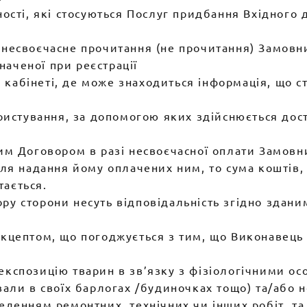
ності, які стосуються Послуг придбання Вхідного
 несвоєчасне прочитання (не прочитання) Замовни
аченої при реєстрації
 кабінеті, де може знаходиться інформація, що с
користування, за допомогою яких здійснюється дос
ним Договором в разі несвоєчасної оплати Замовн
 для надання йому оплачених ним, то сума кошті
тається.
ору сторони несуть відповідальність згідно зда
Акцептом, що погоджується з тим, що Виконавець н
експозицію тварин в зв’язку з фізіологічними ос
вали в своїх барлогах /будиночках тощо) та/або н
веденням ремонтних, технічних чи інших робіт, т