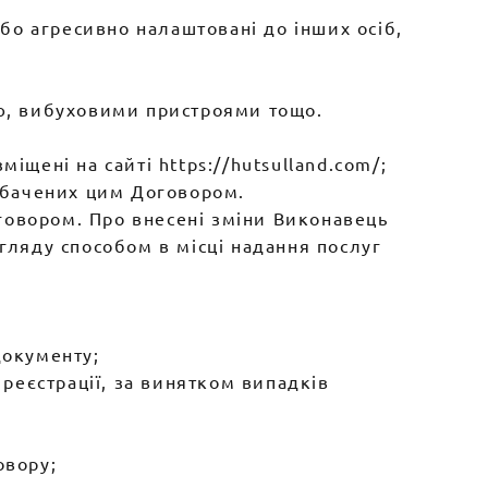
або агресивно налаштовані до інших осіб,
єю, вибуховими пристроями тощо.
іщені на сайті https://hutsulland.com/;
едбачених цим Договором.
Договором. Про внесені зміни Виконавець
ляду способом в місці надання послуг
документу;
 реєстрації, за винятком випадків
овору;