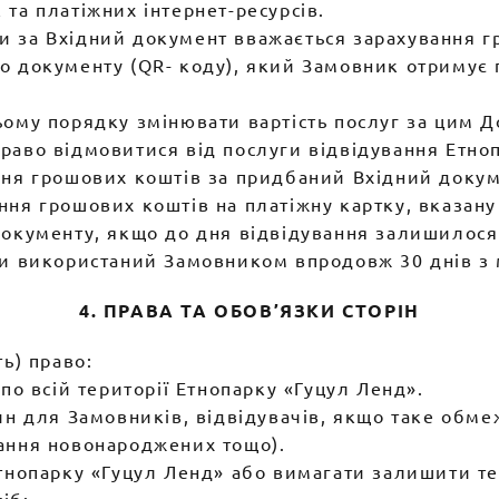
та платіжних інтернет-ресурсів.
 за Вхідний документ вважається зарахування г
 документу (QR- коду), який Замовник отримує п
ому порядку змінювати вартість послуг за цим Д
раво відмовитися від послуги відвідування Етноп
ння грошових коштів за придбаний Вхідний доку
ння грошових коштів на платіжну картку, вказан
документу, якщо до дня відвідування залишилося
ти використаний Замовником впродовж 30 днів з
4. ПРАВА ТА ОБОВ’ЯЗКИ СТОРІН
ь) право:
по всій території Етнопарку «Гуцул Ленд».
ин для Замовників, відвідувачів, якщо таке обм
ання новонароджених тощо).
Етнопарку «Гуцул Ленд» або вимагати залишити те