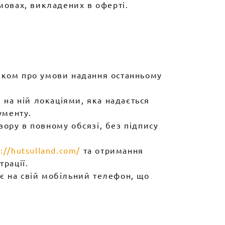
овах, викладених в оферті.
ником про умови надання останньому
 на ній локаціями, яка надається
ументу.
ору в повному обсязі, без підпису
s://hutsulland.com/
та отримання
рації.
є на свій мобільний телефон, що