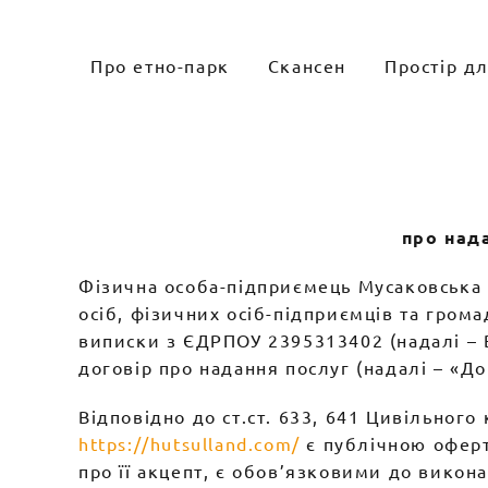
Skip
to
Про етно-парк
Скансен
Простір д
content
про над
Фізична особа-підприємець Мусаковська
осіб, фізичних осіб-підприємців та гром
виписки з ЄДРПОУ 2395313402 (надалі – 
договір про надання послуг (надалі – «Д
Відповідно до ст.ст. 633, 641 Цивільног
https://hutsulland.com/
є публічною оферто
про її акцепт, є обов’язковими до викон