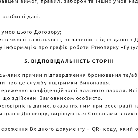
навцем вимог, правил, заборон та інших умов на
 особисті дані.
 умов цього Договору;
 в якості та кількості, оплаченій згідно даного 
ну інформацію про графік роботи Етнопарку «Гуцу
5. ВІДПОВІДАЛЬНІСТЬ СТОРІН
удь-яких причин підтвердження бронювання та/а
ти про це службу підтримки Виконавця.
збереження конфіденційності власного пароля. Вс
 що здійснені Замовником особисто.
остовірність даних, вказаних ним при реєстрації т
ням цього Договору, вирішуються Сторонами з вик
збереження Вхідного документу – QR- коду, який 
: