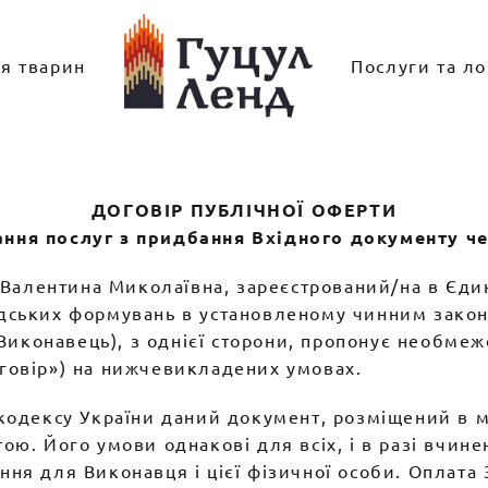
ля тварин
Послуги та ло
ДОГОВІР ПУБЛІЧНОЇ ОФЕРТИ
ання послуг з придбання Вхідного документу че
 Валентина Миколаївна, зареєстрований/на в Єд
адських формувань в установленому чинним законо
Виконавець), з однієї сторони, пропонує необмеж
оговір») на нижчевикладених умовах.
о кодексу України даний документ, розміщений в 
ю. Його умови однакові для всіх, і в разі вчине
ання для Виконавця і цієї фізичної особи. Оплат