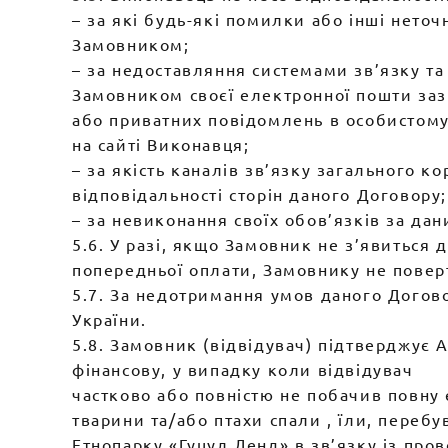
– за які будь-які помилки або інші неточ
Замовником;
– за недоставляння системами зв’язку та
Замовником своєї електронної пошти зазн
або приватних повідомлень в особистому
на сайті Виконавця;
– за якість каналів зв’язку загального 
відповідальності сторін даного Договору;
– за невиконання своїх обов’язків за да
5.6. У разі, якщо Замовник не з’явиться
попередньої оплати, Замовнику не повер
5.7. За недотримання умов даного Догов
України.
5.8. Замовник (відвідувач) підтверджує 
фінансову, у випадку коли відвідувач
частково або повністю не побачив повну 
тварини та/або птахи спали , їли, перебу
Етнопарку «Гуцул Ленд» в зв’язку із про