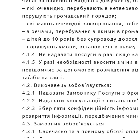
числі за наявності Вхідного документу, ос
– які очевидно, перебувають в нетверезом
порушують громадський порядок;
– які мають очевидні захворювання, небе
– з речами, перебування з якими в гром
– дітей до 10 років без супроводу доросл
– порушують умови, встановлені в цьому Д
4.1.4. Не надавати послуги в разі якщо 
4.1.5. У разі необхідності вносити зміни
повідомляє за допомогою розміщення від
та/або на сайті.
4.2. Виконавець зобов’язується:
4.2.1. Надавати Замовнику Послуги з бр
4.2.2. Надавати консультації з питань п
4.2.3. Зберігати конфіденційність інформ
розкриття інформації, передбачених чин
4.3. Замовник зобов’язується:
4.3.1. Своєчасно та в повному обсязі оп