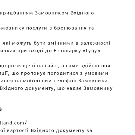
м/придбанням Замовником Вхідного
амовнику послуги з бронювання та
и, які можуть бути змінними в залежності
ичках при вході до Етнопарку «Гуцул
о розміщені на сайті, а саме здійснення
пції, що пропонує погодитися з умовами
илання на мобільний телефон Замовника
 Вхідного документу, що надає Замовнику
В
lland.com/
ї вартості Вхідного документу за