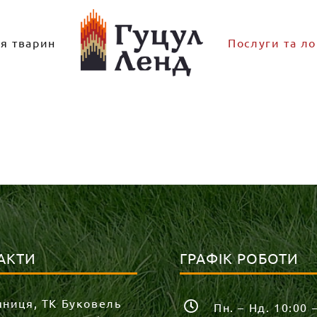
ля тварин
Послуги та ло
АКТИ
ГРАФІК РОБОТИ
яниця, ТК Буковель
Пн. – Нд. 10:00 