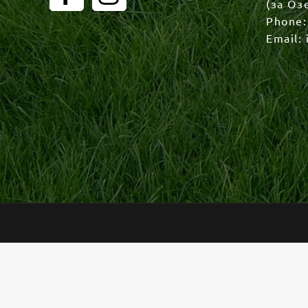
(за Оз
Phone
Email: