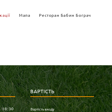
кації
Мапа
Ресторан Бабин Бограч
ВАРТІСТЬ
– 18:30
Вартість входу