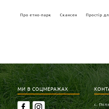
Skip
to
Про етно-парк
Скансен
Простір д
content
МИ В СОЦМЕРАЖАХ
КОНТ
с. Пол