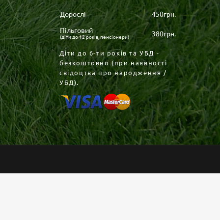
Дорослі
450грн.
Пільговий
380грн.
(діти до 12 років, пенсіонери)
Діти до 6-ти років та УБД -
безкоштовно (при наявності
свідоцтва про народження /
УБД).