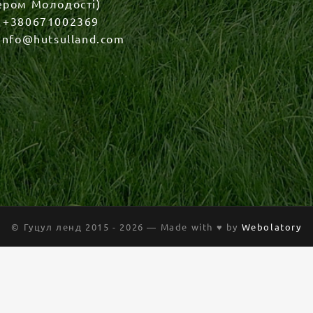
ером Молодості)
:
+380671002369
info@hutsulland.com
© Гуцул ленд 2015 -
2026 — Made with ♥ by
Webolatory