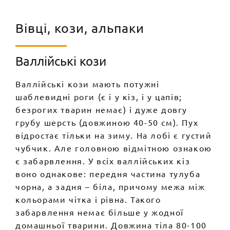
Вівці, кози, альпаки
Валлійські кози
Валлійські кози мають потужні
шаблевидні роги (є і у кіз, і у цапів;
безрогих тварин немає) і дуже довгу
грубу шерсть (довжиною 40-50 см). Пух
відростає тільки на зиму. На лобі є густий
чубчик. Але головною відмітною ознакою
є забарвлення. У всіх валлійських кіз
воно однакове: передня частина тулуба
чорна, а задня – біла, причому межа між
кольорами чітка і рівна. Такого
забарвлення немає більше у жодної
домашньої тварини. Довжина тіла 80-100