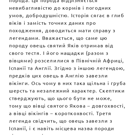
порода. Ця порода відрізняється
невибагливістю до кормів і погодних
умов, добродушністю. Історія сягає в глиб
віків і замість точних даних про
походження, доводиться мати справу з
легендами. Вважається, що саме цю
породу овець святий Яків отримав від
свого тестя. І його нащадки (разом з
вівцями) розселилися в Північній Африці,
Іспанії та Англії. Згідно з іншою легендою,
предків цих овець в Англію завезли
вікінги. Ось чому в них така щільна і груба
шерсть та незалежний характер. Скептики
стверджують, що цього бути не може,
тому що вівці святого Якова – довгохвості,
а вівці вікінгів – короткохвості. Третя
легенда свідчить, що овець завезли з
Іспанії, і є навіть місцева назва породи