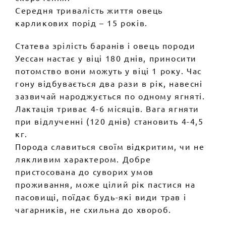
Середня тривалість життя овець
карликових порід – 15 років.
Статева зрілість баранів і овець породи
Уессан настає у віці 180 днів, приносити
потомство вони можуть у віці 1 року. Час
гону відбувається два рази в рік, навесні
зазвичай народжується по одному ягняті.
Лактація триває 4-6 місяців. Вага ягняти
при відлученні (120 днів) становить 4-4,5
кг.
Порода славиться своїм відкритим, чи не
лякливим характером. Добре
пристосована до суворих умов
проживання, може цілий рік пастися на
пасовищі, поїдає будь-які види трав і
чагарників, не схильна до хвороб.