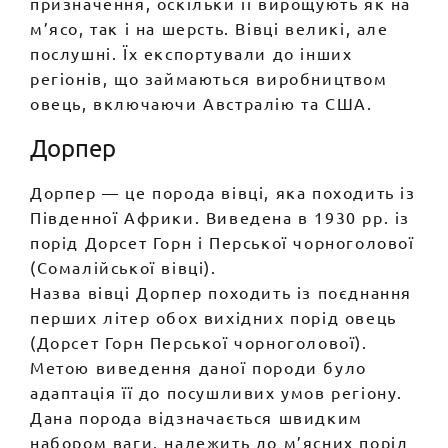
призначення, оскільки її вирощують як на
м’ясо, так і на шерсть. Вівці великі, але
послушні. Їх експортували до інших
регіонів, що займаються виробництвом
овець, включаючи Австралію та США.
Дорпер
Дорпер — це порода вівці, яка походить із
Південної Африки. Виведена в 1930 рр. із
порід Дорсет Горн і Перської чорноголової
(Сомалійської вівці).
Назва вівці Дорпер походить із поєднання
перших літер обох вихідних порід овець
(Дорсет Горн Перської чорноголової).
Метою виведення даної породи було
адаптація її до посушливих умов регіону.
Дана порода відзначається швидким
набором ваги, належить до м’ясних порід