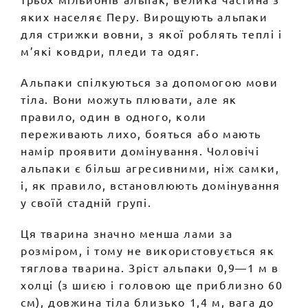
яких населяє Перу. Вирощують альпаки
для стрижки вовни, з якої роблять теплі і
м’які ковдри, пледи та одяг.
Альпаки спілкуються за допомогою мови
тіла. Вони можуть плювати, але як
правило, один в одного, коли
переживають лихо, бояться або мають
намір проявити домінування. Чоловічі
альпаки є більш агресивними, ніж самки,
і, як правило, встановлюють домінування
у своїй стадній групі.
Ця тварина значно менша лами за
розміром, і тому не використовується як
тяглова тварина. Зріст альпаки 0,9—1 м в
холці (з шиєю і головою ще приблизно 60
см), довжина тіла близько 1,4 м, вага до