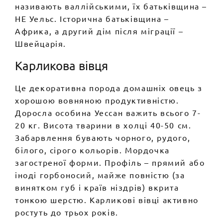
називають валлійськими, їх батьківщина –
НЕ Уельс. Історична батьківщина –
Африка, а другий дім після міграції –
Швейцарія.
Карликова вівця
Це декоративна порода домашніх овець з
хорошою вовняною продуктивністю.
Доросла особина Уессан важить всього 7-
20 кг. Висота тварини в холці 40-50 см.
Забарвлення бувають чорного, рудого,
білого, сірого кольорів. Мордочка
загостреної форми. Профіль – прямий або
іноді горбоносий, майже повністю (за
винятком губ і країв ніздрів) вкрита
тонкою шерстю. Карликові вівці активно
ростуть до трьох років.