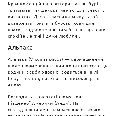
Крім комерційного використання, бурів
тримають і як декоративних, для участі у
виставках. Деякі власники можуть собі
дозволити тримати бурські кози для
краси і задоволення, тим більше що вони
спокійні, ніжні і дуже люблячі.
Альпака
Альпака (Vicugna pacos) — одомашнений
південноамериканський копитний ссавець
родини верблюдових, водиться в Чилі,
Перу і Болівії, пасеться на високогір’ї в
Андах.
Розводять в високогірному поясі
Південної Америки (Анди). На
сьогоднішній день там мешкає близько
трьох мільйонів альпак, велика частина з