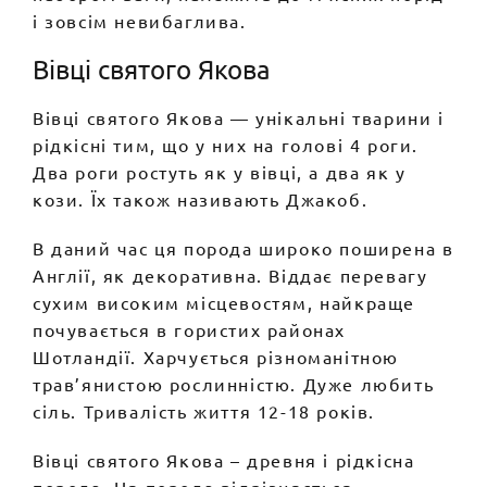
і зовсім невибаглива.
Вівці святого Якова
Вівці святого Якова — унікальні тварини і
рідкісні тим, що у них на голові 4 роги.
Два роги ростуть як у вівці, а два як у
кози. Їх також називають Джакоб.
В даний час ця порода широко поширена в
Англії, як декоративна. Віддає перевагу
сухим високим місцевостям, найкраще
почувається в гористих районах
Шотландії. Харчується різноманітною
трав’янистою рослинністю. Дуже любить
сіль. Тривалість життя 12-18 років.
Вівці святого Якова – древня і рідкісна