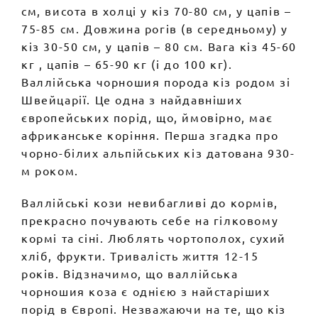
см, висота в холці у кіз 70-80 см, у цапів –
75-85 см. Довжина рогів (в середньому) у
кіз 30-50 см, у цапів – 80 см. Вага кіз 45-60
кг , цапів – 65-90 кг (і до 100 кг).
Валлійська чорношия порода кіз родом зі
Швейцарії. Це одна з найдавніших
європейських порід, що, ймовірно, має
африканське коріння. Перша згадка про
чорно-білих альпійських кіз датована 930-
м роком.
Валлійські кози невибагливі до кормів,
прекрасно почувають себе на гілковому
кормі та сіні. Люблять чортополох, сухий
хліб, фрукти. Тривалість життя 12-15
років. Відзначимо, що валлійська
чорношия коза є однією з найстаріших
порід в Європі. Незважаючи на те, що кіз