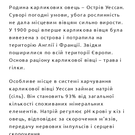
Родина карликових овець – Острів Уессан.
Суворі погодні умови, убога рослинність
не дала місцевим вівцям сильно вирости.
У 1900 році вперше карликова вівця була
вивезена з острова і потрапила на
територію Англії і Франції. Звідки
поширилися по всій території Європи.
Основа раціону карликової вівці – трава і
гілки.
Особливе місце в системі харчування
карликової вівці Уессан займає натрій
(сіль). Він становить 93% від загальної
кількості споживаних мінеральних
елементів. Натрій регулює рН крові у кіз і
овець, відповідає за скорочення м’язів,
передачу нервових імпульсів і серцеві
скорочення.