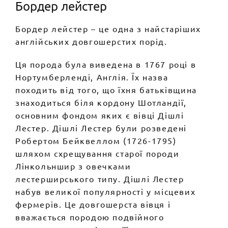
Бордер лейстер
Бордер лейстер – це одна з найстаріших
англійських довгошерстих порід.
Ця порода була виведена в 1767 році в
Нортумберленді, Англія. Їх назва
походить від того, що їхня батьківщина
знаходиться біля кордону Шотландії,
основним фондом яких є вівці Дішлі
Лестер. Дішлі Лестер були розведені
Робертом Бейквеллом (1726-1795)
шляхом схрещування старої породи
Лінкольншир з овечками
лестерширського типу. Дішлі Лестер
набув великої популярності у місцевих
фермерів. Це довгошерста вівця і
вважається породою подвійного