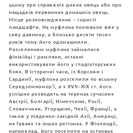
цьому про справжніх диких овець або про
нащадків первинних домашніх овець.
Місце розповсюдження – гористі
ландшафти. На муфлона полювали вже у
сиву давнину, а близько десяти тисяч
років тому його одомашнили.
Розселенням муфлона займалися
фінікійці і римляни, останні
використовували його у гладіаторських
боях. В історичні часи, із Корсики і
Сардинії, муфлона розселили по всьому
Середземномор’ї, а з XVII–XIX ст. його
успішно розводять на теренах сучасних
Австрії, Болгарії, Німеччини, Росії,
Словаччини, Угорщини, Чехії, Франції, а
також у південно-західній Азії, Америці,
на Гаваях та інших регіонах. У Фінляндії,
наприклад, його поселили на островах