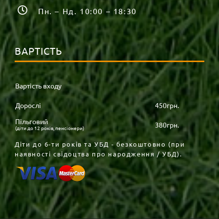
Пн. – Нд. 10:00 – 18:30
ВАРТІСТЬ
Вартість входу
Дорослі
450грн.
Пільговий
380грн.
(діти до 12 років, пенсіонери)
Діти до 6-ти років та УБД - безкоштовно (при
наявності свідоцтва про народження / УБД).