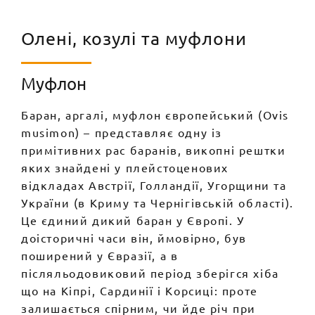
Олені, козулі та муфлони
Муфлон
Баран, аргалі, муфлон європейський (Ovis
musimon) – представляє одну із
примітивних рас баранів, викопні рештки
яких знайдені у плейстоценових
відкладах Австрії, Голландії, Угорщини та
України (в Криму та Чернігівській області).
Це єдиний дикий баран у Європі. У
доісторичні часи він, ймовірно, був
поширений у Євразії, а в
післяльодовиковий період зберігся хіба
що на Кіпрі, Сардинії і Корсиці: проте
залишається спірним, чи йде річ при