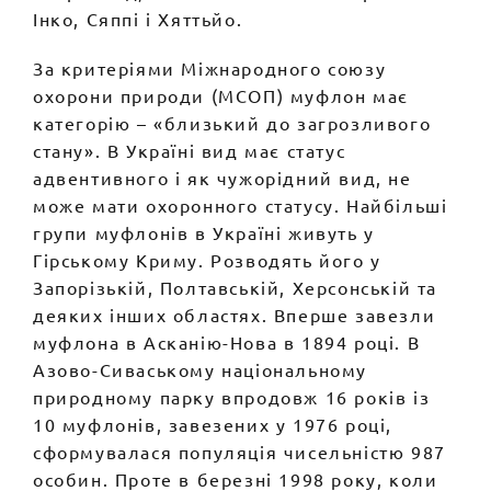
Інко, Сяппі і Хяттьйо.
За критеріями Міжнародного союзу
охорони природи (МСОП) муфлон має
категорію – «близький до загрозливого
стану». В Україні вид має статус
адвентивного і як чужорідний вид, не
може мати охоронного статусу. Найбільші
групи муфлонів в Україні живуть у
Гірському Криму. Розводять його у
Запорізькій, Полтавській, Херсонській та
деяких інших областях. Вперше завезли
муфлона в Асканію-Нова в 1894 році. В
Азово-Сиваському національному
природному парку впродовж 16 років із
10 муфлонів, завезених у 1976 році,
сформувалася популяція чисельністю 987
особин. Проте в березні 1998 року, коли