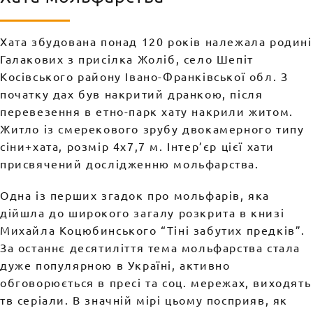
Хата збудована понад 120 років належала родині
Галакових з присілка Жоліб, село Шепіт
Косівського району Івано-Франківської обл. З
початку дах був накритий дранкою, після
перевезення в етно-парк хату накрили житом.
Житло із смерекового зрубу двокамерного типу
сіни+хата, розмір 4х7,7 м. Інтер’єр цієї хати
присвячений дослідженню мольфарства.
Одна із перших згадок про мольфарів, яка
дійшла до широкого загалу розкрита в книзі
Михайла Коцюбинського “Тіні забутих предків”.
За останнє десятиліття тема мольфарства стала
дуже популярною в Україні, активно
обговорюється в пресі та соц. мережах, виходять
тв серіали. В значній мірі цьому посприяв, як