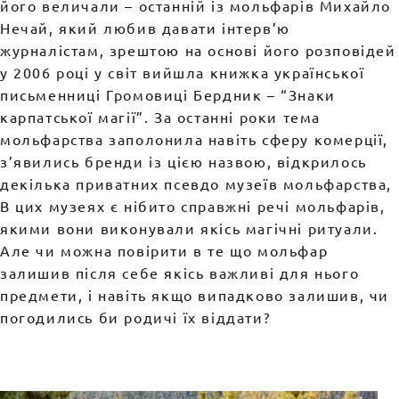
його величали – останній із мольфарів Михайло
Нечай, який любив давати інтерв’ю
журналістам, зрештою на основі його розповідей
у 2006 році у світ вийшла книжка української
письменниці Громовиці Бердник – “Знаки
карпатської магії”. За останні роки тема
мольфарства заполонила навіть сферу комерції,
з’явились бренди із цією назвою, відкрилось
декілька приватних псевдо музеїв мольфарства,
В цих музеях є нібито справжні речі мольфарів,
якими вони виконували якісь магічні ритуали.
Але чи можна повірити в те що мольфар
залишив після себе якісь важливі для нього
предмети, і навіть якщо випадково залишив, чи
погодились би родичі їх віддати?