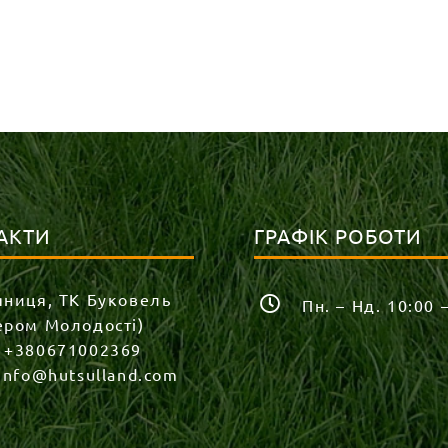
АКТИ
ГРАФІК РОБОТИ
яниця, ТК Буковель
Пн. – Нд. 10:00 
ером Молодості)
:
+380671002369
info@hutsulland.com