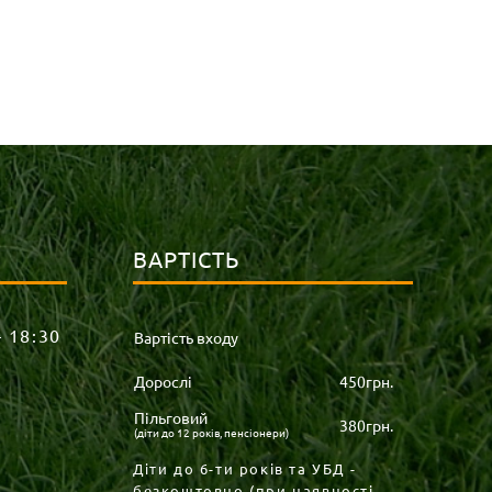
ВАРТІСТЬ
– 18:30
Вартість входу
Дорослі
450грн.
Пільговий
380грн.
(діти до 12 років, пенсіонери)
Діти до 6-ти років та УБД -
безкоштовно (при наявності