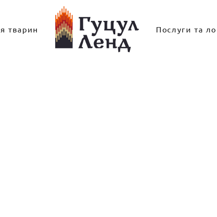
ля тварин
Послуги та ло