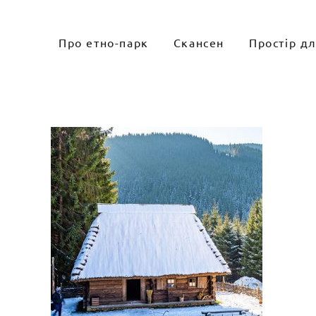
Skip
to
Про етно-парк
Скансен
Простір д
content