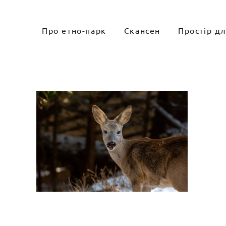
Skip
to
Про етно-парк
Скансен
Простір д
content