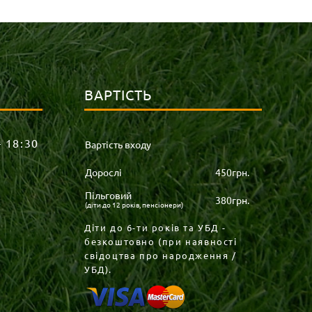
ВАРТІСТЬ
– 18:30
Вартість входу
Дорослі
450грн.
Пільговий
380грн.
(діти до 12 років, пенсіонери)
Діти до 6-ти років та УБД -
безкоштовно (при наявності
свідоцтва про народження /
УБД).