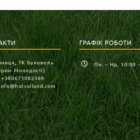
АКТИ
ГРАФІК РОБОТИ
яниця, ТК Буковель
Пн. – Нд. 10:00 
ером Молодості)
:
+380671002369
info@hutsulland.com