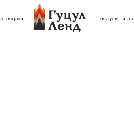
ля тварин
Послуги та ло