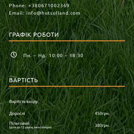
Phone:
+380671002369
Email:
info@hutsulland.com
ГРАФІК РОБОТИ
Пн. – Нд. 10:00 – 18:30
ВАРТІСТЬ
Вартість входу
Дорослі
450грн.
Пільговий
380грн.
(діти до 12 років, пенсіонери)