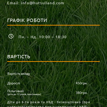
Email:
info@hutsulland.com
ГРАФІК РОБОТИ
Пн. – Нд. 10:00 – 18:30
ВАРТІСТЬ
Вартість входу
Дорослі
450грн.
Пільговий
380грн.
(діти до 12 років, пенсіонери)
Діти до 6-ти років та УБД - безкоштовно (при
наявності свідоцтва про народження / УБД).