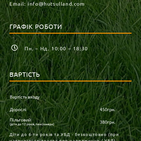
Email:
info@hutsulland.com
ГРАФІК РОБОТИ
Пн. – Нд. 10:00 – 18:30
ВАРТІСТЬ
Вартість входу
Дорослі
450грн.
Пільговий
380грн.
(діти до 12 років, пенсіонери)
Діти до 6-ти років та УБД - безкоштовно (при
наявності свідоцтва про народження / УБД).