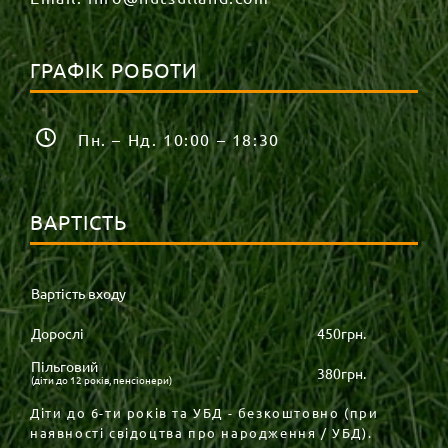
ГРАФІК РОБОТИ
Пн. – Нд. 10:00 – 18:30
ВАРТІСТЬ
Вартість входу
Дорослі
450грн.
Пільговий
380грн.
(діти до 12 років, пенсіонери)
Діти до 6-ти років та УБД - безкоштовно (при
наявності свідоцтва про народження / УБД).