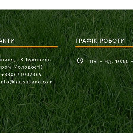
АКТИ
ГРАФІК РОБОТИ
яниця, ТК Буковель
Пн. – Нд. 10:00 
ером Молодості)
:
+380671002369
info@hutsulland.com