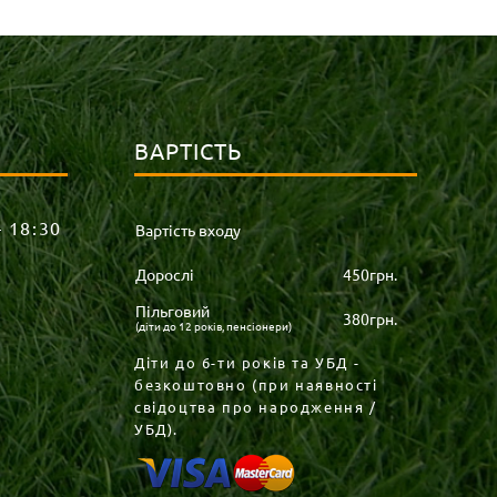
ВАРТІСТЬ
– 18:30
Вартість входу
Дорослі
450грн.
Пільговий
380грн.
(діти до 12 років, пенсіонери)
Діти до 6-ти років та УБД -
безкоштовно (при наявності
свідоцтва про народження /
УБД).