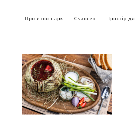
Skip
to
Про етно-парк
Скансен
Простір д
content