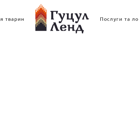
ля тварин
Послуги та ло