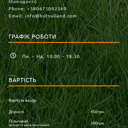
Молодості)
Phone:
+380671002369
Email:
info@hutsulland.com
ГРАФІК РОБОТИ
Пн. – Нд. 10:00 – 18:30
ВАРТІСТЬ
Вартість входу
Дорослі
450грн.
Пільговий
380грн.
(діти до 12 років, пенсіонери)