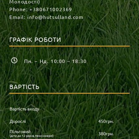
Молодості)
Phone:
+380671002369
Email:
info@hutsulland.com
ГРАФІК РОБОТИ
Пн. – Нд. 10:00 – 18:30
ВАРТІСТЬ
Вартість входу
Дорослі
450грн.
Пільговий
380грн.
(діти до 12 років, пенсіонери)