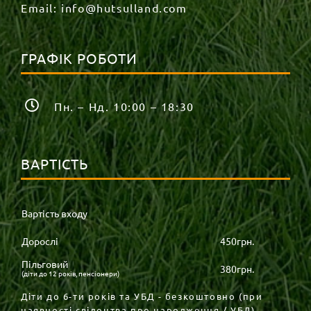
Email:
info@hutsulland.com
ГРАФІК РОБОТИ
Пн. – Нд. 10:00 – 18:30
ВАРТІСТЬ
Вартість входу
Дорослі
450грн.
Пільговий
380грн.
(діти до 12 років, пенсіонери)
Діти до 6-ти років та УБД - безкоштовно (при
наявності свідоцтва про народження / УБД).