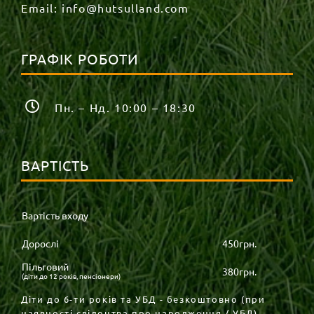
Email:
info@hutsulland.com
ГРАФІК РОБОТИ
Пн. – Нд. 10:00 – 18:30
ВАРТІСТЬ
Вартість входу
Дорослі
450грн.
Пільговий
380грн.
(діти до 12 років, пенсіонери)
Діти до 6-ти років та УБД - безкоштовно (при
наявності свідоцтва про народження / УБД).