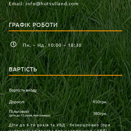
Email:
info@hutsulland.com
ГРАФІК РОБОТИ
Пн. – Нд. 10:00 – 18:30
ВАРТІСТЬ
Вартість входу
Дорослі
450грн.
Пільговий
380грн.
(діти до 12 років, пенсіонери)
Діти до 6-ти років та УБД - безкоштовно (при
наявності свідоцтва про народження / УБД).