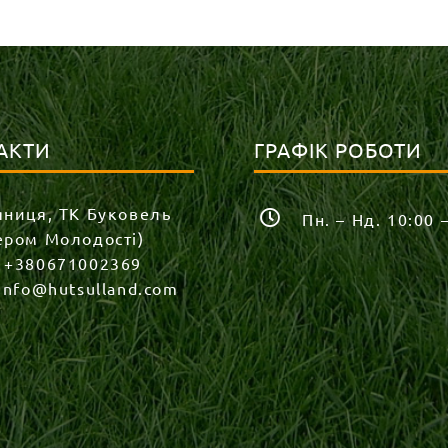
АКТИ
ГРАФІК РОБОТИ
яниця, ТК Буковель
Пн. – Нд. 10:00 
ером Молодості)
:
+380671002369
info@hutsulland.com