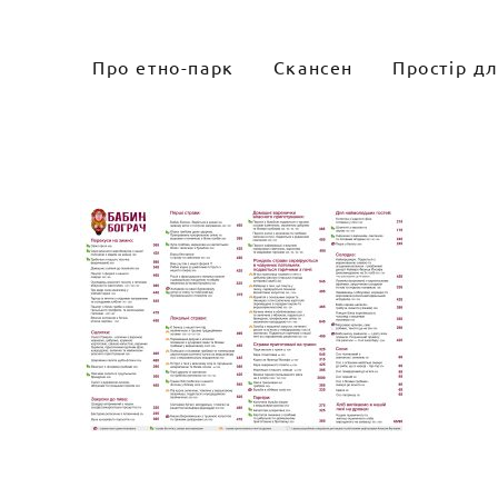
Skip
to
Про етно-парк
Скансен
Простір д
content