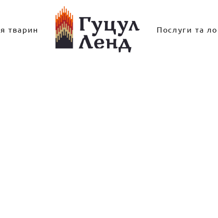
ля тварин
Послуги та ло