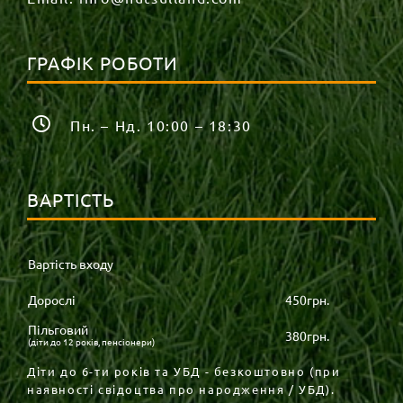
ГРАФІК РОБОТИ
Пн. – Нд. 10:00 – 18:30
ВАРТІСТЬ
Вартість входу
Дорослі
450грн.
Пільговий
380грн.
(діти до 12 років, пенсіонери)
Діти до 6-ти років та УБД - безкоштовно (при
наявності свідоцтва про народження / УБД).