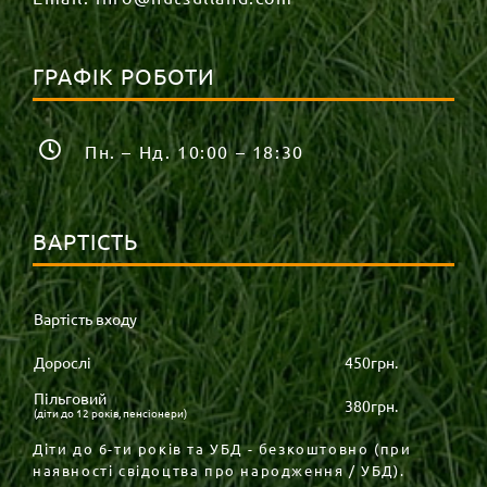
ГРАФІК РОБОТИ
Пн. – Нд. 10:00 – 18:30
ВАРТІСТЬ
Вартість входу
Дорослі
450грн.
Пільговий
380грн.
(діти до 12 років, пенсіонери)
Діти до 6-ти років та УБД - безкоштовно (при
наявності свідоцтва про народження / УБД).