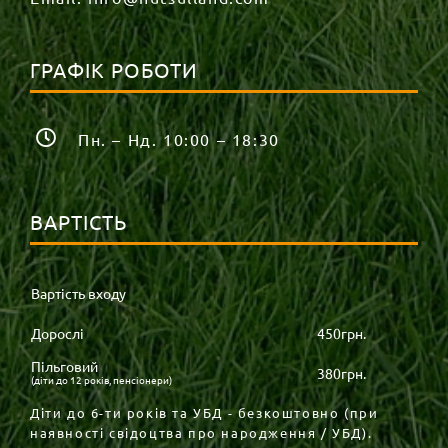
ГРАФІК РОБОТИ
Пн. – Нд. 10:00 – 18:30
ВАРТІСТЬ
Вартість входу
Дорослі
450грн.
Пільговий
380грн.
(діти до 12 років, пенсіонери)
Діти до 6-ти років та УБД - безкоштовно (при
наявності свідоцтва про народження / УБД).