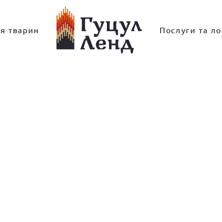
ля тварин
Послуги та ло