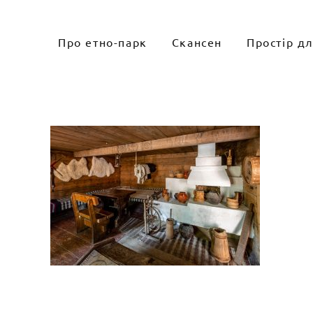
Skip
to
Про етно-парк
Скансен
Простір д
content