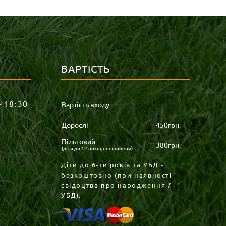
ВАРТІСТЬ
– 18:30
Вартість входу
Дорослі
450грн.
Пільговий
380грн.
(діти до 12 років, пенсіонери)
Діти до 6-ти років та УБД -
безкоштовно (при наявності
свідоцтва про народження /
УБД).