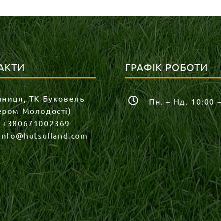
АКТИ
ГРАФІК РОБОТИ
яниця, ТК Буковель
Пн. – Нд. 10:00 
ером Молодості)
:
+380671002369
info@hutsulland.com