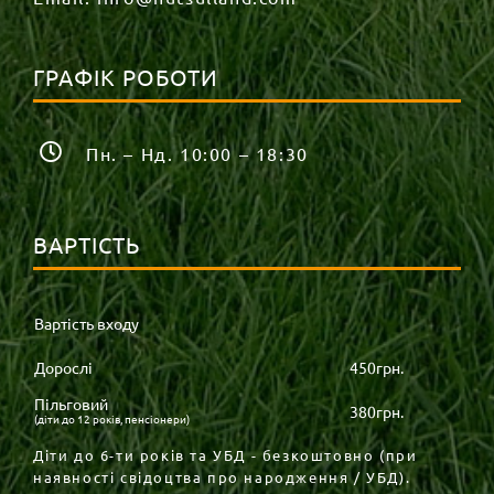
ГРАФІК РОБОТИ
Пн. – Нд. 10:00 – 18:30
ВАРТІСТЬ
Вартість входу
Дорослі
450грн.
Пільговий
380грн.
(діти до 12 років, пенсіонери)
Діти до 6-ти років та УБД - безкоштовно (при
наявності свідоцтва про народження / УБД).